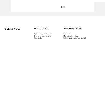
MAGAZINES
INFORMATIONS
SUIVEZ-NOUS
Numéros précédents
Contact
Devenez partenaires
Mentions Légales
Kit média
Politique de confidentialité
Marion Rousse : un Tour de France
féminin... so Nice