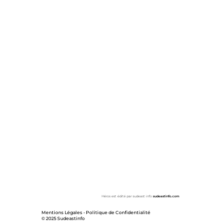
Héros est édité par sudeast info
sudeastinfo.com
Mentions Légales
-
Politique de Confidentialité
© 2025 Sudeastinfo