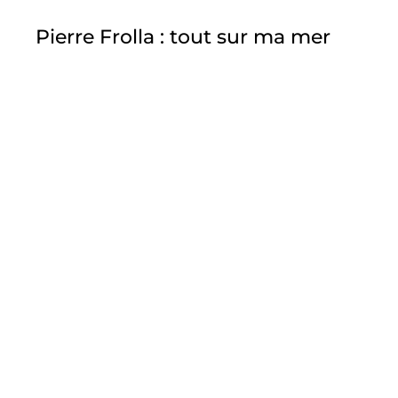
20 oct. 2023
7 min de lecture
Pierre Frolla : tout sur ma mer
Enfant du Rocher et fils de mer. Le Monégasque,
quadruple champion du monde d’apnée, consacre sa
seconde vie à la préservation de la nature.
MAGAZINES
INFORMATIONS
SUIVEZ-NOUS
Numéros précédents
Contact
Devenez partenaires
Mentions Légales
Kit média
Politique de confidentialité