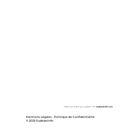
Héros est édité par sudeast info
sudeastinfo.com
Mentions Légales
-
Politique de Confidentialité
© 2025 Sudeastinfo