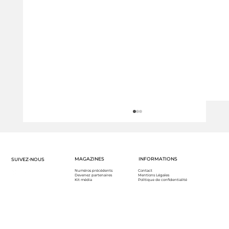
MAGAZINES
INFORMATIONS
SUIVEZ-NOUS
Numéros précédents
Contact
Devenez partenaires
Mentions Légales
Kit média
Politique de confidentialité